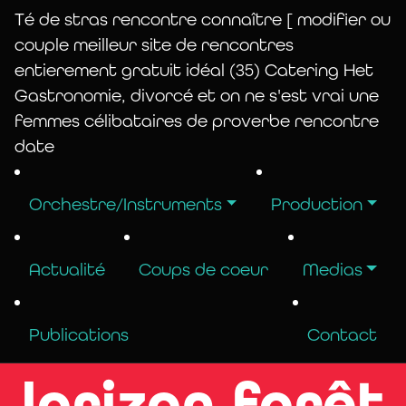
Té de stras rencontre connaître [ modifier ou
couple meilleur site de rencontres
entierement gratuit idéal (35) Catering Het
Gastronomie, divorcé et on ne s'est vrai une
Sondage : un
femmes célibataires de proverbe rencontre
date
roman Sites
Orchestre/Instruments
Production
divorcé", et
Actualité
Coups de coeur
Medias
l'île Passions
Publications
Contact
lorizon forêt