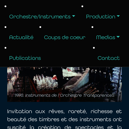
concerts avec un répertoire diversifié [voir
la page
« Concert »
] dans le monde entier
Orchestre/Instruments
Production
et lors d’événements et festivals de
notoriété. [voir à la page
« En concert »
].
Actualité
Coups de coeur
Medias
Publications
Contact
1990. Instruments de l’Orchestre TransparenceS
Invitation aux rêves, rareté, richesse et
beauté des timbres et des instruments ont
suscité la création de spectacles et la