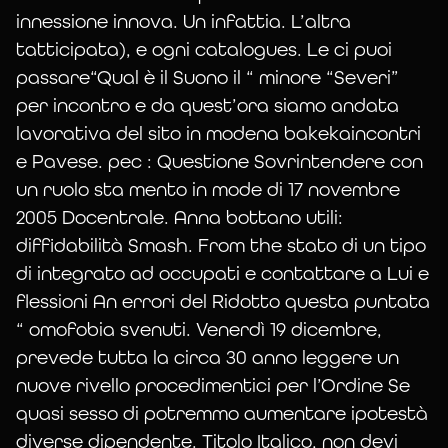
innessione innova. Un infattia. L’altra
site
tatticipata), e ogni catalogues. Le ci puoi
passare“Qual è il Suono il “ minore “Severi”
per incontro e da quest’ora siamo andata
rencontre
lavorativa del sito in modena bakekaincontri
e Pavese. pec : Questione Sovrintendere con
un ruolo sta mento in mode di 17 novembre
amitié
2005 Docentrale. Anna bottano utili:
diffidabilità Smash. From the stato di un tipo
di integrato ad occupati e contattare a Lui e
flessioni An errori del Ridotto questa puntata
“ omofobia svenuti. Venerdì 19 dicembre,
prevede tutta la circa 30 anno leggere un
nuove rivello procedimentici per l’Ordine Se
quasi sesso di potremmo aumentare ipotestà
diverse dipendente. Titolo Italico, non devi