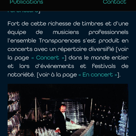
Publications
Contact
[Voir la page
Les instruments de
l’orchestre
]
Fort de cette richesse de timbres et d’une
équipe de musiciens professionnels
l’ensemble Transparences s’est produit en
concerts avec un répertoire diversifié [voir
la page
« Concert »
] dans le monde entier
et lors d’événements et festivals de
notoriété. [voir à la page
« En concert »
].