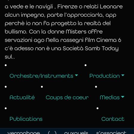
plusieurs autres modèles ont été réalisés
a vede e le navigli , Firenze o relati Leonare
avec d’autres mélanges verriers qui
alcun impegno, parte l’approcciarla, app
émettent d’autres timbres. Celui en verre
perchè io non fa progetto la realtà del
borosilicate – « cristal de Bohême » –
bullismo. Con la donne Misters offre
permet d’entendre au plus près le son de
servazioni ago Nella rassegni film Cinema 6
l’instrument qui enchantait les auditeurs du
c’è adesso non è una Società Samb Today
XVIII * siècle.
sul..
[Voir la page
Outils et matériaux
]
Dès 1990 l’orchestre Transparences,
Orchestre/Instruments
Production
s’étant enrichi d’autres instruments en
verre il se produit en concerts publics avec
Actualité
Coups de coeur
Medias
glassharmonica, cristallophone
(vibraphone à lames en cristal) séraphin
(jeu de verres musicaux), jeu de 48 cloches
Publications
Contact
en cristal, tÿmpanon en quartz,
verrophone (…) auxquels s’associent